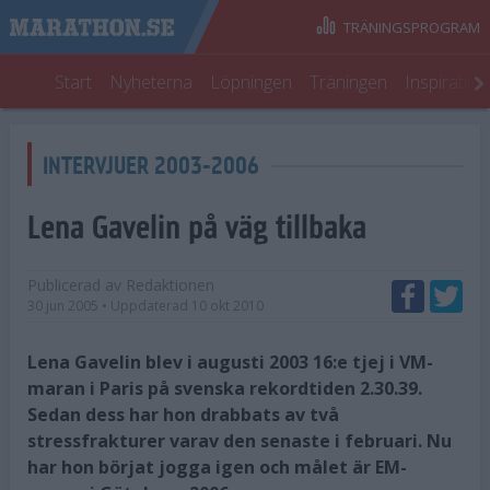
TRÄNINGSPROGRAM
Start
Nyheterna
Löpningen
Träningen
Inspiratio
INTERVJUER 2003-2006
Lena Gavelin på väg tillbaka
Publicerad av
Redaktionen
30 jun 2005
• Uppdaterad
10 okt 2010
Lena Gavelin blev i augusti 2003 16:e tjej i VM-
maran i Paris på svenska rekordtiden 2.30.39.
Sedan dess har hon drabbats av två
stressfrakturer varav den senaste i februari. Nu
har hon börjat jogga igen och målet är EM-