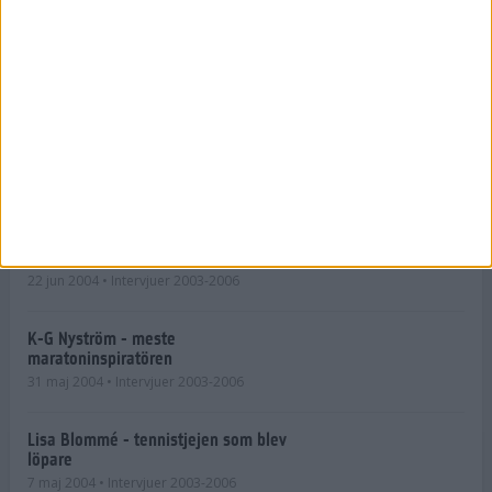
26 okt 2004
• Intervjuer 2003-2006
Anna Rahm - en tuff debutant
30 sep 2004
• Intervjuer 2003-2006
Mikael Hill - maratonvinnare i Aten
18 aug 2004
• Intervjuer 2003-2006
Peder Lindberg - Sveriges mesta
coach?
22 jun 2004
• Intervjuer 2003-2006
K-G Nyström - meste
maratoninspiratören
31 maj 2004
• Intervjuer 2003-2006
Lisa Blommé - tennistjejen som blev
löpare
7 maj 2004
• Intervjuer 2003-2006