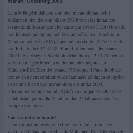
maran i Göteborg 2006.
Lena är längdskidåkaren som blev maratonlöpare och i
skidspåren blev det som bäst ett SM-brons i lag innan hon
avslutade skidsatsningen efter säsongen 1996/97. 2000 började
hon fokusera på löpning och blev året efter trea i Stockholm
Marathon och tvåa i SM på personliga rekordet 2.35.04. En tid
hon förbättrade till 2.31.58 i Frankfurt fem månader senare.
2002 blev det seger i Stockholm Marathon på 2.33.48 men en
stressfraktur gjorde sedan att det inte blev någon start i
München-EM. Efter det lysande VM-loppet i Paris drabbades
hon av en ny stressfraktur vilket hämmade träningen så mycket
att det inte blev något maratonlopp alls under 2004.
Efter en bra träningsperiod i Sydafrika i början av 2005 så var
siktet inställt på Sevilla Marathon den 27 februari men då sa
kroppen ifrån igen.
Vad var det som hände?
– Jag var på träningsläger på hög höjd i Dullstroom i sex
veckor med bland annat Mustafa Mohamed, Erik Sjöqvist och