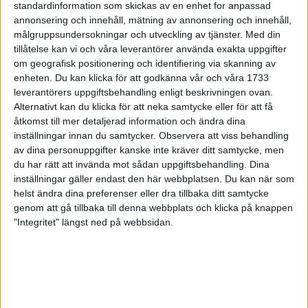
standardinformation som skickas av en enhet for anpassad
men också en del intervall och fartlek. Idag körde jag till
annonsering och innehåll, mätning av annonsering och innehåll,
exempel 75 minuter distans. Wet west blir det 1–2 gånger i
målgruppsundersokningar och utveckling av tjänster.
Med din
veckan – huvudsakligen distans – men ibland fartlek. Jag har
tillåtelse kan vi och våra leverantörer använda exakta uppgifter
också kört en del styrketräning med kroppen som vikt för att
om geografisk positionering och identifiering via skanning av
stärka baksidan.
enheten. Du kan klicka för att godkänna vår och våra 1733
leverantörers uppgiftsbehandling enligt beskrivningen ovan.
Hur är det på skadefronten idag?
Alternativt kan du klicka för att neka samtycke eller för att få
– Jag gjorde en ny magnetröntgen i månadsskiftet maj/juni som
åtkomst till mer detaljerad information och ändra dina
visade att stressfrakturen nu är läkt liksom höftskadan och
inställningar innan du samtycker.
Observera att viss behandling
revbenet. På midsommarafton joggade jag 20 minuter och jag
av dina personuppgifter kanske inte kräver ditt samtycke, men
du har rätt att invända mot sådan uppgiftsbehandling. Dina
har även hunnit med ett lugnt 30-minuterspass. Det gäller att
inställningar gäller endast den här webbplatsen. Du kan när som
skynda långsamt och inte öka träningen för snabbt och jag
helst ändra dina preferenser eller dra tillbaka ditt samtycke
känner fortfarande av lårmuskelns baksida som är lite stel.
genom att gå tillbaka till denna webbplats och klicka på knappen
"Integritet" längst ned på webbsidan.
Vilka är de närmaste målen?
– Först och främst ska jag bli frisk så att jag kan löpträna
ordentligt. Min klubb Trångsvikens IF har anmält tre lag till
landsvägsstafetten S:t Olavsloppet mellan Östersund och
Trondheim den 13–16 juli och om jag kommit igång med