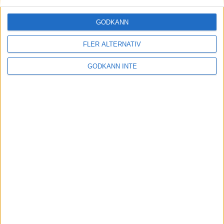
om EM
17 mar 2006
• Intervjuer 2003-2006
GODKÄNN
Janne Ottosson – maratonlöparen
FLER ALTERNATIV
23 feb 2006
• Intervjuer 2003-2006
GODKÄNN INTE
Långpass nyckeln till Johannas
brons i terräng-EM
9 jan 2006
• Intervjuer 2003-2006
Ståhl fyller 60 och siktar på
världsrekord
19 dec 2005
• Intervjuer 2003-2006
Alfred på väg mot nya mål
20 okt 2005
• Intervjuer 2003-2006
Så motiverar du dig till att
motionera