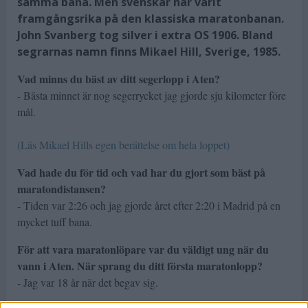
samma bana. Men svenskar har varit
framgångsrika på den klassiska maratonbanan.
John Svanberg tog silver i extra OS 1906. Bland
segrarnas namn finns Mikael Hill, Sverige, 1985.
Vad minns du bäst av ditt segerlopp i Aten?
- Bästa minnet är nog segerrycket jag gjorde sju kilometer före
mål.
(Läs Mikael Hills egen berättelse om hela loppet)
Vad hade du för tid och vad har du gjort som bäst på
maratondistansen?
- Tiden var 2:26 och jag gjorde året efter 2:20 i Madrid på en
mycket tuff bana.
För att vara maratonlöpare var du väldigt ung när du
vann i Aten. När sprang du ditt första maratonlopp?
- Jag var 18 år när det begav sig.