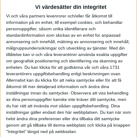
Hur kom det sig att du så tidigt började träna för just
Vi värdesätter din integritet
maraton?
- Hade ingen tanke på att springa, men mina träningskompisar
Vi och våra partners levenrorer och/eller får åtkomst till
Torbjörn Staaf och Patrik Merup sprang maraton i Stockholm
information på en enhet, till exempel cookies, och behandlar
personuppgifter, såsom unika identifierare och
och New York. Kände då att även jag borde klara ett
standardinformation som skickas av en enhet for anpassad
marathonlopp.
annonsering och innehåll, mätning av annonsering och innehåll,
- Anmälde mig till Vintermarathon i Sollentuna och fick en
målgruppsundersokningar och utveckling av tjänster.
Med din
chock över hur tufft det var och bestämde mig direkt efter
tillåtelse kan vi och våra leverantörer använda exakta uppgifter
loppet att jag aldrig nånsin skulle göra om det.
om geografisk positionering och identifiering via skanning av
- Turligt nog var banan alldeles för kort den gången, så jag blev
enheten. Du kan klicka för att godkänna vår och våra 1731
tvungen att göra om det och sprang i Vällingby i mars året
leverantörers uppgiftsbehandling enligt beskrivningen ovan.
Alternativt kan du klicka för att neka samtycke eller för att få
efter. Då gick det betydligt lättare.
åtkomst till mer detaljerad information och ändra dina
Vad i din träning gjorde dig så bra?
inställningar innan du samtycker.
Observera att viss behandling
av dina personuppgifter kanske inte kräver ditt samtycke, men
- Vi sporrade varann på träningarna och hade flera hårda och
du har rätt att invända mot sådan uppgiftsbehandling. Dina
långa pass.
inställningar gäller endast den här webbplatsen. Du kan när som
helst ändra dina preferenser eller dra tillbaka ditt samtycke
Kan du ge några bra råd till hur man förbättrar sig från
genom att gå tillbaka till denna webbplats och klicka på knappen
tre timmar ner till 2.30 på maraton?
"Integritet" längst ned på webbsidan.
- Man måste variera träningen med både fart och långt, men det