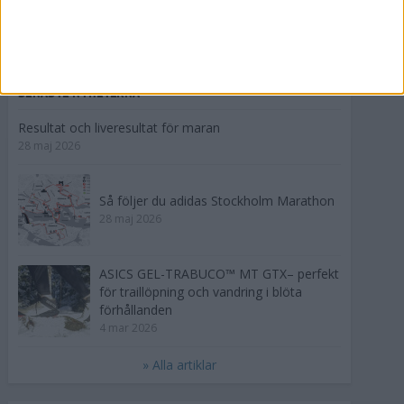
Clas Björling - en riktig järnman!
20 apr 2004
• Intervjuer 2003-2006
SENASTE NYHETERNA
Resultat och liveresultat för maran
28 maj 2026
Så följer du adidas Stockholm Marathon
28 maj 2026
ASICS GEL-TRABUCO™ MT GTX– perfekt
för traillöpning och vandring i blöta
förhållanden
4 mar 2026
» Alla artiklar