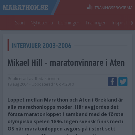
TRÄNINGSPROGRAM
Start
Nyheterna
Löpningen
Träningen
Inspiratio
INTERVJUER 2003-2006
Mikael Hill - maratonvinnare i Aten
Publicerad av
Redaktionen
18 aug 2004
• Uppdaterad
10 okt 2010
Loppet mellan Marathon och Aten i Grekland är
alla marathonlopps moder. Här avgjordes det
första maratonloppet i samband med de första
olympiska spelen 1896. Ingen svensk finns med i
OS när maratonloppen avgörs på i stort sett