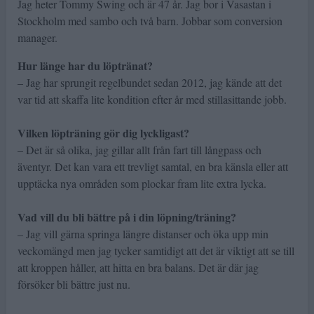
Jag heter Tommy Swing och är 47 år. Jag bor i Vasastan i
Stockholm med sambo och två barn. Jobbar som conversion
manager.
Hur länge har du löptränat?
– Jag har sprungit regelbundet sedan 2012, jag kände att det
var tid att skaffa lite kondition efter år med stillasittande jobb.
Vilken löpträning gör dig lyckligast?
– Det är så olika, jag gillar allt från fart till långpass och
äventyr. Det kan vara ett trevligt samtal, en bra känsla eller att
upptäcka nya områden som plockar fram lite extra lycka.
Vad vill du bli bättre på i din löpning/träning?
– Jag vill gärna springa längre distanser och öka upp min
veckomängd men jag tycker samtidigt att det är viktigt att se till
att kroppen håller, att hitta en bra balans. Det är där jag
försöker bli bättre just nu.