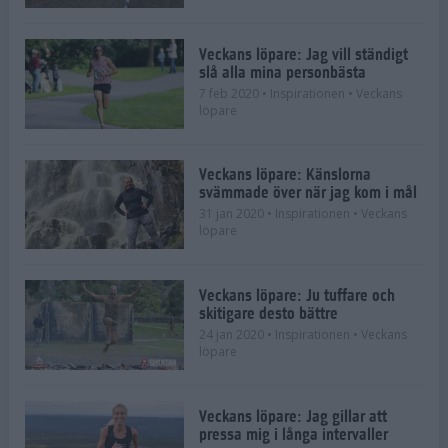
Veckans löpare: Jag vill ständigt
slå alla mina personbästa
7 feb 2020
• Inspirationen
• Veckans
löpare
Veckans löpare: Känslorna
svämmade över när jag kom i mål
31 jan 2020
• Inspirationen
• Veckans
löpare
Veckans löpare: Ju tuffare och
skitigare desto bättre
24 jan 2020
• Inspirationen
• Veckans
löpare
Veckans löpare: Jag gillar att
pressa mig i långa intervaller