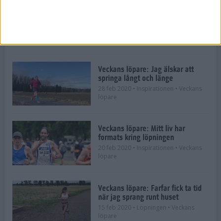
Veckans löpare: Att springa
maraton är väldens bästa
sightseeing
8 mar 2020
• Inspirationen
• Veckans
löpare
Veckans löpare: Jag älskar att
springa långt och länge
28 feb 2020
• Inspirationen
• Veckans
löpare
Veckans löpare: Mitt liv har
formats kring löpningen
20 feb 2020
• Inspirationen
• Veckans
löpare
Veckans löpare: Farfar fick ta tid
när jag sprang runt huset
15 feb 2020
• Löpningen
• Veckans
löpare