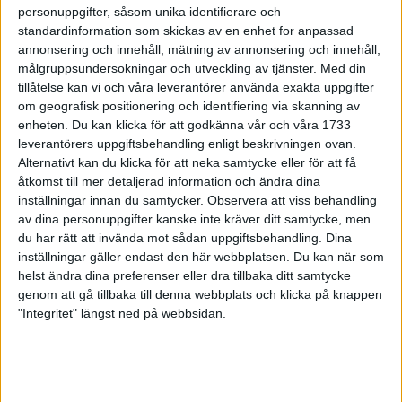
Beroende på vad jag behöver. "Kom igen, bara 20km kvar"
personuppgifter, såsom unika identifierare och
standardinformation som skickas av en enhet for anpassad
Eller "Ska du lägga dig ner och lipa också? Du har ju kul”
annonsering och innehåll, mätning av annonsering och innehåll,
Haha, jag kan vara rätt hård mot mig själv.
målgruppsundersokningar och utveckling av tjänster.
Med din
tillåtelse kan vi och våra leverantörer använda exakta uppgifter
Vilken är den bästa effekten som löpningen har haft på
om geografisk positionering och identifiering via skanning av
dig?
enheten. Du kan klicka för att godkänna vår och våra 1733
– Innan jag började löpträna trodde jag att jag hade bra
leverantörers uppgiftsbehandling enligt beskrivningen ovan.
kondition. Det hade jag inte. Jag flåsade när jag gick i trappor
Alternativt kan du klicka för att neka samtycke eller för att få
åtkomst till mer detaljerad information och ändra dina
och blev trött av promenader. Jag blev lätt trött under
inställningar innan du samtycker.
Observera att viss behandling
arbetsdagen och jag hade också svårt att varva ner när jag väl
av dina personuppgifter kanske inte kräver ditt samtycke, men
skulle sova. Nu är allt det där som bortblåst. Jag somnar direkt
du har rätt att invända mot sådan uppgiftsbehandling. Dina
när jag lägger mig i sängen. Jag har energi som en hundvalp
inställningar gäller endast den här webbplatsen. Du kan när som
och kan promenera ett dygn om jag så skulle vilja det. Jag mår
helst ändra dina preferenser eller dra tillbaka ditt samtycke
allmänt bättre och har mer energi i vardagen. Dessutom är jag
genom att gå tillbaka till denna webbplats och klicka på knappen
trevligare att umgås med.
"Integritet" längst ned på webbsidan.
Vilket var ditt senaste lopp – och hur gick det?
– Jag har sprungit ett par virtuella lopp, men dom räknas inte in
riktigt. Senaste riktiga loppet var Berlin Marathon 2019 och jag