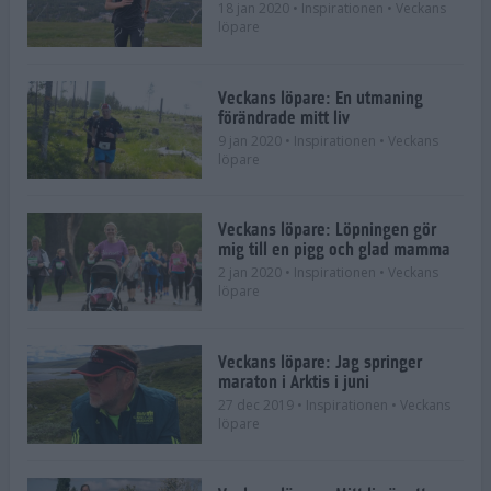
18 jan 2020
• Inspirationen
• Veckans
löpare
Veckans löpare: En utmaning
förändrade mitt liv
9 jan 2020
• Inspirationen
• Veckans
löpare
Veckans löpare: Löpningen gör
mig till en pigg och glad mamma
2 jan 2020
• Inspirationen
• Veckans
löpare
Veckans löpare: Jag springer
maraton i Arktis i juni
27 dec 2019
• Inspirationen
• Veckans
löpare