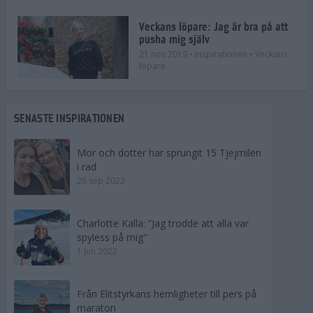
Veckans löpare: Jag är bra på att
pusha mig själv
21 nov 2019
• Inspirationen
• Veckans
löpare
SENASTE INSPIRATIONEN
Mor och dotter har sprungit 15 Tjejmilen
i rad
28 sep 2022
Charlotte Kalla: ”Jag trodde att alla var
spyless på mig"
1 jun 2022
Från Elitstyrkans hemligheter till pers på
maraton