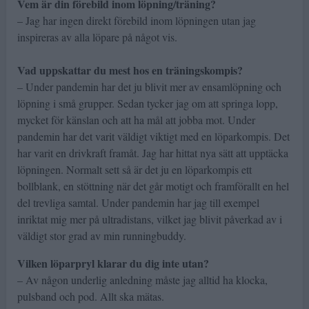
Vem är din förebild inom löpning/träning?
– Jag har ingen direkt förebild inom löpningen utan jag
inspireras av alla löpare på något vis.
Vad uppskattar du mest hos en träningskompis?
– Under pandemin har det ju blivit mer av ensamlöpning och
löpning i små grupper. Sedan tycker jag om att springa lopp,
mycket för känslan och att ha mål att jobba mot. Under
pandemin har det varit väldigt viktigt med en löparkompis. Det
har varit en drivkraft framåt. Jag har hittat nya sätt att upptäcka
löpningen. Normalt sett så är det ju en löparkompis ett
bollblank, en stöttning när det går motigt och framförallt en hel
del trevliga samtal. Under pandemin har jag till exempel
inriktat mig mer på ultradistans, vilket jag blivit påverkad av i
väldigt stor grad av min runningbuddy.
Vilken löparpryl klarar du dig inte utan?
– Av någon underlig anledning måste jag alltid ha klocka,
pulsband och pod. Allt ska mätas.