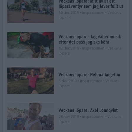
Veckans löpare: Mitt liv är ett
löparäventyr som jag lever fullt ut
19 dec 2019
• Inspirationen
• Veckans
löpare
Veckans löpare: Jag väljer musik
efter det pass jag ska köra
12 dec 2019
• Inspirationen
• Veckans
löpare
Veckans löpare: Helena Angetun
5 dec 2019
• Inspirationen
• Veckans
löpare
Veckans löpare: Axel Lönnqvist
28 nov 2019
• Inspirationen
• Veckans
löpare