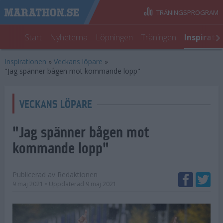
TRÄNINGSPROGRAM
Start
Nyheterna
Löpningen
Träningen
Inspirati
Inspirationen
»
Veckans löpare
»
"Jag spänner bågen mot kommande lopp"
VECKANS LÖPARE
"Jag spänner bågen mot
kommande lopp"
Publicerad av
Redaktionen
9 maj 2021
• Uppdaterad
9 maj 2021